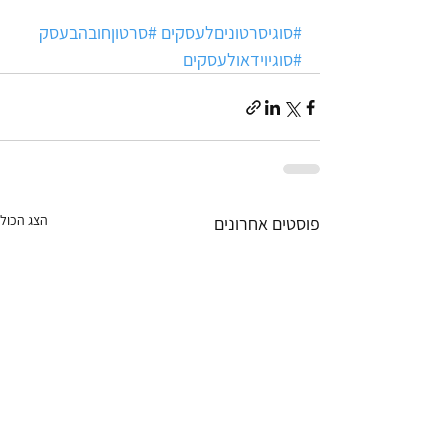
#סוגיסרטוניםלעסקים
#סרטוןחובהבעסק
#סוגיוידאולעסקים
הצג הכול
פוסטים אחרונים