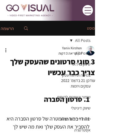
פוסט
הרשמה
All Posts
Yaniv Kirshon
All Posts
זמן קריאה 3 דקות
3 סוגי סרטונים שהעסק שלך
שיווק בוידאו
צריך כבר עכשיו
צמיחה ופיתוח עסקי
עודכן:
21 בדצמ׳ 2022
עסקים ויזמות
1. סרטון הסברה
שימור ונאמנות לקוחות
שיווק דיגיטלי
זה די ברור שהמטרה של סרטון הסברה היא 
יצירת לידים והמרות
להסביר את העסק שלך ואת מה שיש לך 
אסטרטגיה