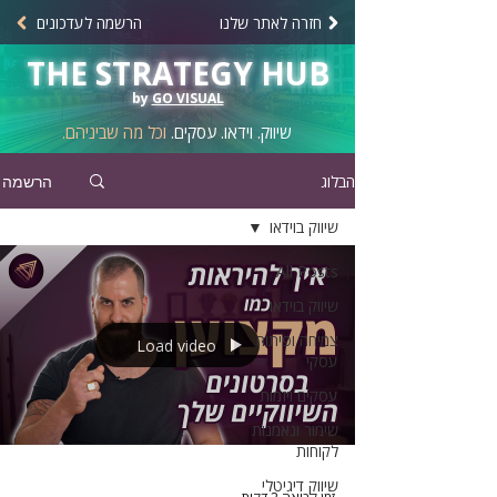
חזרה לאתר שלנו
הרשמה לעדכונים
THE STRATEGY HUB
by
GO VISUAL
שיווק. וידאו. עסקים.
וכל מה שביניהם.
הבלוג
הרשמה
שיווק בוידאו
All Posts
שיווק בוידאו
צמיחה ופיתוח
Load video
עסקי
עסקים ויזמות
שימור ונאמנות
לקוחות
שיווק דיגיטלי