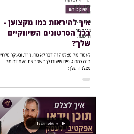
זמן קריאה 2 דקות
יצירת לידים
שיווק בוידאו
והמרות
איך להיראות כמו מקצוען -
אסטרטגיה
טכנולוגיה
בכל הסרטונים השיווקיים
וחדשנות
שלך?
לעמוד מול מצלמה זה דבר לא נוח, מוזר, ובעיקר מלחיץ.
הנה כמה טיפים שיעזרו לך לשפר את העמידה מול
מצלמה שלך:
Load video