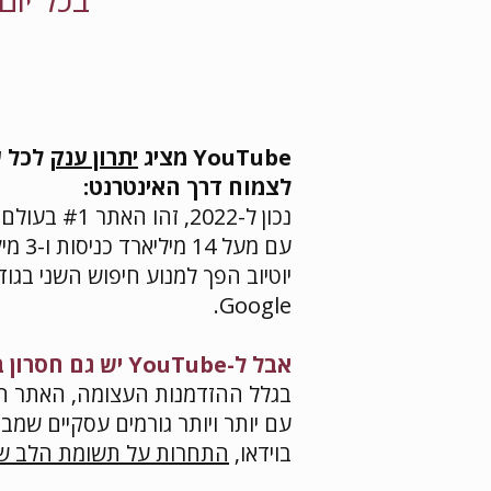
YouTube מציג
יתרון ענק
לכל ע
לצמוח דרך האינטרנט:
נכון ל-2022, זהו האתר #1 בעולם בכמות הביקורים ברשת -
עם מעל
14 מיליארד כניסות
ו-3
יוטיוב הפך למנוע חיפוש השני בגו
Google.
אבל ל-YouTube יש גם חסרון ברור!
בגלל ההזדמנות העצומה, האתר הופ
עם יותר ויותר גורמים עסקיים שמב
בוידאו,
התחרות על תשומת הלב של